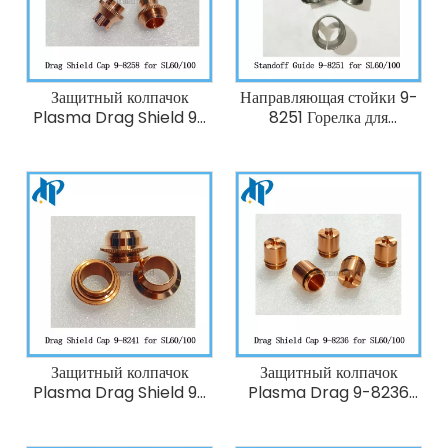
Защитный колпачок
Направляющая стойки 9-
Plasma Drag Shield 9-
8251 Горелка для
8258 подходит для
плазменной резки
плазменной резки
Thermal Dynamics
Thermal Dynamics
SL60/100
SL60/SL100 120A
Защитный колпачок
Защитный колпачок
Plasma Drag Shield 9-
Plasma Drag 9-8236
8241 подходит для резака
Горелка для плазменной
плазменной резки
резки Thermal