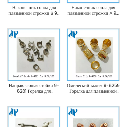
Наконечник сопла для
Наконечник сопла для
плазменной строжки B 9-
плазменной строжки A 9-
8226 Горелка для
8225 Горелка для
плазменной резки
плазменной резки
Thermal Dynamics 60-
Thermal Dynamics 40A
100A SL60/SL100
SL60/SL100
Направляющая стойки 9-
Омический зажим 9-8259
8281 Горелка для
Горелка для плазменной
плазменной резки
резки Thermal
Thermal Dynamics
Dynamics SL100
SL100