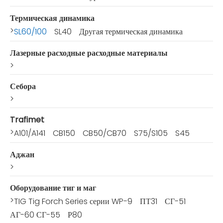
Термическая динамика
>
SL60/100
SL40
Другая термическая динамика
Лазерные расходные расходные материалы
>
Себора
>
Trafimet
>
A101/A141
CB150
CB50/CB70
S75/S105
S45
Аджан
>
Оборудование тиг и маг
>
TIG Tig Forch Series серии WP-9
ПТ31
СГ-51
АГ-60 СГ-55
Р80