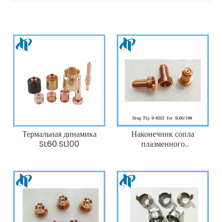
Термальная динамика
Наконечник сопла
SL60 SL100
плазменного
сопротивления 9-8252
Горелка для плазменной
резки Thermal
Dynamics 60А
SL60/SL100