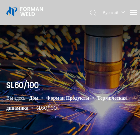
Pусский
English
SL60/100
Вы здесь:
Дом
»
Форман Продукты
»
Термическая
динамика
»
SL60/100