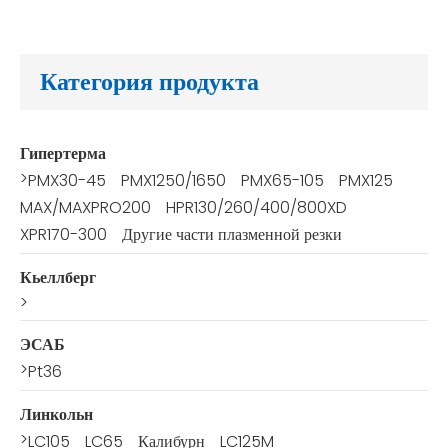
Категория продукта
Гипертерма
>
PMX30-45
PMX1250/1650
PMX65-105
PMX125
MAX/MAXPRO200
HPR130/260/400/800XD
XPR170-300
Другие части плазменной резки
Кьеллберг
>
ЭСАБ
>
Pt36
Линкольн
>
LC105
LC65
Калибурн
LC125M