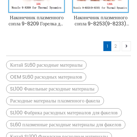
Наконечник плазменного
Наконечник плазменного
сопла 9-8209 Горелка для
сопла 9-8253(9-8233)
плазменной резки
Горелка для плазменной
Thermal Dynamics 50А
резки Thermal
SL60/SL100
Dynamics 120А
1
2
SL60/SL100
Китай SL60 расходные материалы
OEM SL60 расходных материалов
SL100 Факельные расходные материалы
Расходные материалы плазменного факела
SL100 Фабрика расходных материалов для факелов
SL60 плазменные расходные материалы для факелов
Китай SL100 Факелские расходные материалы