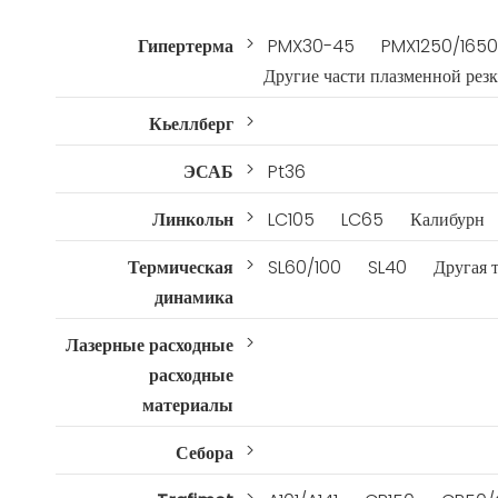
>
Гипертерма
PMX30-45
PMX1250/1650
Другие части плазменной рез
>
Кьеллберг
>
ЭСАБ
Pt36
>
Линкольн
LC105
LC65
Калибурн
>
Термическая
SL60/100
SL40
Другая 
динамика
>
Лазерные расходные
расходные
материалы
>
Себора