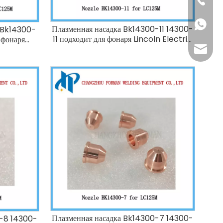
+86-152
Плазменная насадка Bk14300-11 14300-
о Bk14300-
11 подходит для фонаря Lincoln Electric
 фонаря
LC125m 125A
m 125A
vera@f
Плазменная насадка Bk14300-7 14300-
0-8 14300-