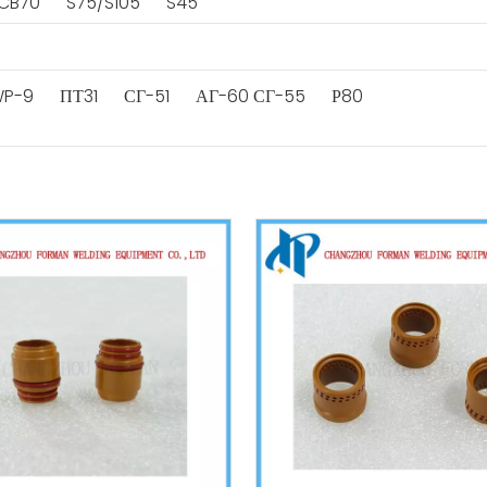
CB70
S75/S105
S45
 WP-9
ПТ31
СГ-51
АГ-60 СГ-55
Р80