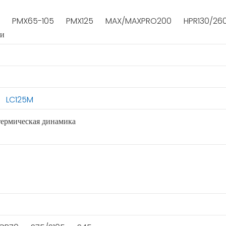
PMX65-105
PMX125
MAX/MAXPRO200
HPR130/26
ки
LC125M
термическая динамика