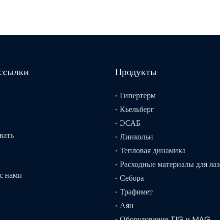
ссылки
Продукты
Гипертерм
Кьельберг
ЭСАБ
вать
Линкольн
Тепловая динамика
Расходные материалы для лаз
 с нами
Себора
Трафимет
Аян
Оборудование TIG и MAG