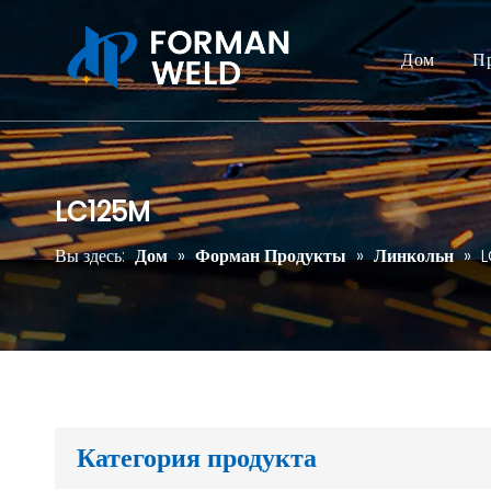
Дом
П
LC125M
Вы здесь:
Дом
»
Форман Продукты
»
Линкольн
»
L
Категория продукта