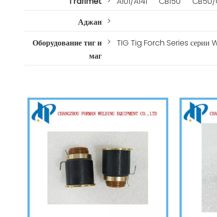
>
Trafimet
A101/A141
CB150
CB50/
>
Аджан
>
Оборудование тиг и
TIG Tig Forch Series серии
маг