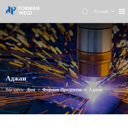
Pусский
English
Аджан
Вы здесь:
Дом
»
Форман Продукты
»
Аджан