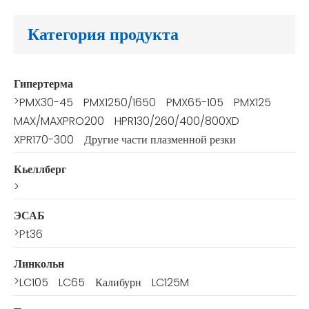
Категория продукта
Гипертерма
>
PMX30-45
PMX1250/1650
PMX65-105
PMX125
MAX/MAXPRO200
HPR130/260/400/800XD
XPR170-300
Другие части плазменной резки
Кьеллберг
>
ЭСАБ
>
Pt36
Линкольн
>
LC105
LC65
Калибурн
LC125M