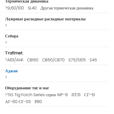
Термическая динамика
>
SL60/100
SL40
Другая термическая динамика
Лазерные расходные расходные материалы
>
Себора
>
Trafimet
>
A101/A141
CB150
CB50/CB70
S75/S105
S45
Аджан
>
Оборудование тиг и маг
>
TIG Tig Forch Series серии WP-9
ПТ31
СГ-51
АГ-60 СГ-55
Р80