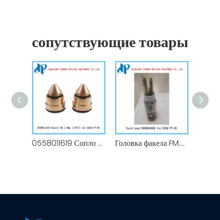
сопутствующие товары
0558011619 Сопло XR 1,9 мм (0,073 дюйма) для плазменной резки Esab PT36 Расходные материалы
Головка факела FM.0558003804 для расходных материалов для резака плазменной резки Esab PT36