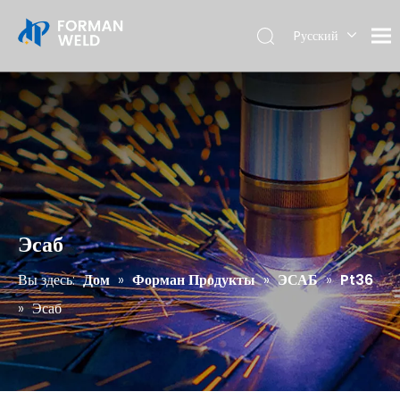
Pусский
English
Эсаб
Вы здесь:
Дом
»
Форман Продукты
»
ЭСАБ
»
Pt36
»
Эсаб