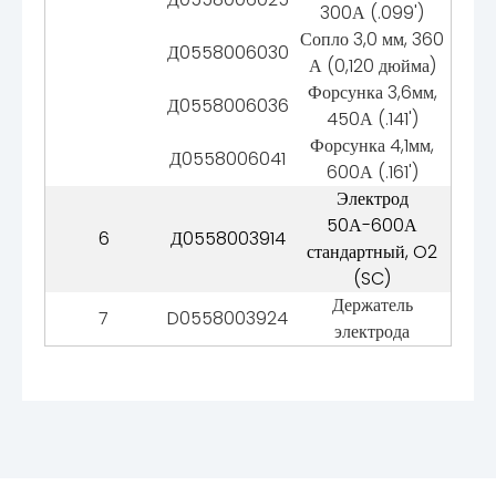
300А (.099')
Сопло 3,0 мм, 360
Д0558006030
А (0,120 дюйма)
Форсунка 3,6мм,
Д0558006036
450А (.141')
Форсунка 4,1мм,
Д0558006041
600А (.161')
Электрод
50А-600А
6
Д0558003914
стандартный, O2
(SC)
Держатель
7
D0558003924
электрода