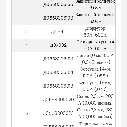
Защитный колпачок
Д0558006166
6,6мм
Защитный колпачок
Д0558006199
9,9мм
Диффузор
3
Д21944
50А-600А
Стопорная крышка
4
Д37082
50А-600А
Сопло 1,0 мм, 50 А
Д0558006010
(0,040 дюйма)
Форсунка 1,4мм,
Д0558006014
100А (.055')
Форсунка 1,8мм,
Д0558006018
130А (.070')
Сопло 2,0 мм, 200
Д0558006020
А (0,080 дюйма)
Сопло 2,3 мм, 280
5
Д0558006023
А (0,090 дюйма)
Форсунка 2,5мм,
Д0558006025