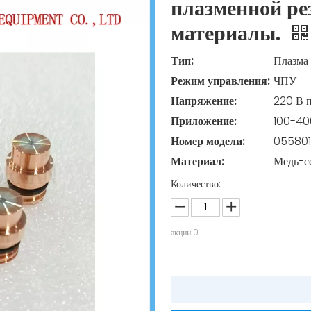
плазменной ре
материалы.
Тип:
Плазма
Режим управления:
ЧПУ
Напряжение:
220 В 
Приложение:
100-4
Номер модели:
05580
Материал:
Медь-с
Количество:
акции
0