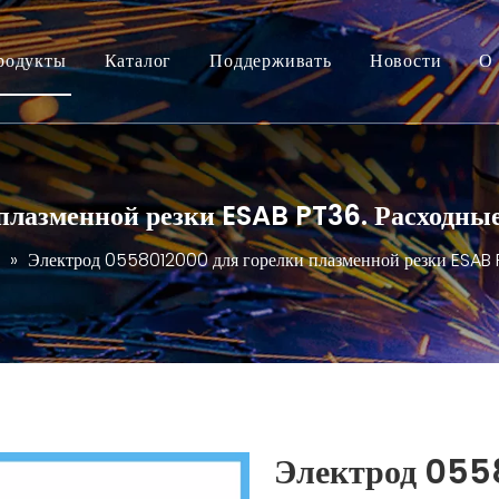
родукты
Каталог
Поддерживать
Новости
О 
плазменной резки ESAB PT36. Расходны
»
Электрод 0558012000 для горелки плазменной резки ESAB 
Электрод 055