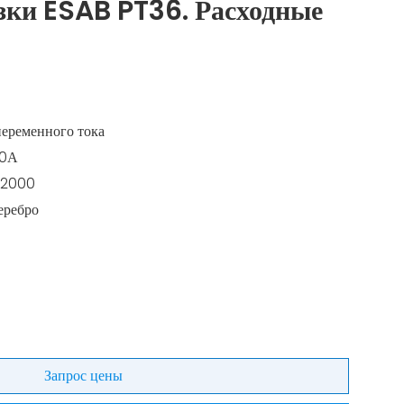
зки ESAB PT36. Расходные
переменного тока
00А
12000
еребро
Запрос цены