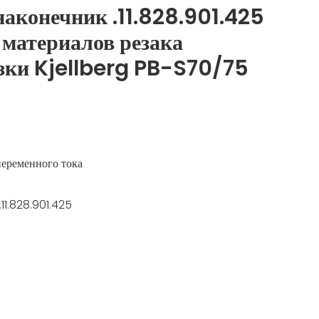
наконечник .11.828.901.425
 материалов резака
зки Kjellberg PB-S70/75
переменного тока
 .11.828.901.425