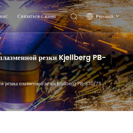
нас
Связаться с нами
Pусский
English
 плазменной резки Kjellberg PB-
лов резака плазменной резки Kjellberg PB-S70/75