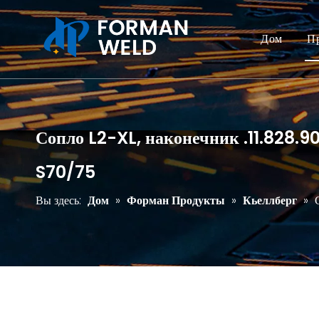
Дом
П
Сопло L2-XL, наконечник .11.828.9
S70/75
Вы здесь:
Дом
»
Форман Продукты
»
Кьеллберг
»