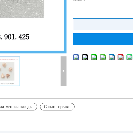
лазменная насадка
Сопло горелки