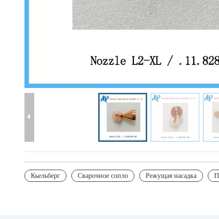
Кьельберг
Сварочное сопло
Режущая насадка
П