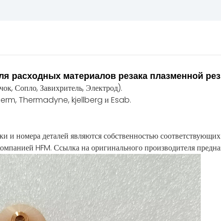
для расходных материалов резака плазменной резк
ок, Сопло, Завихритель, Электрод).
erm, Thermadyne, kjellberg и Esab.
ки и номера деталей являются собственностью соответствующих
омпанией HFM. Ссылка на оригинального производителя предназн