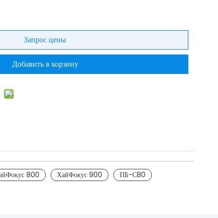
Запрос цены
Добавить в корзину
айФокус 800
ХайФокус 900
ПБ-С80