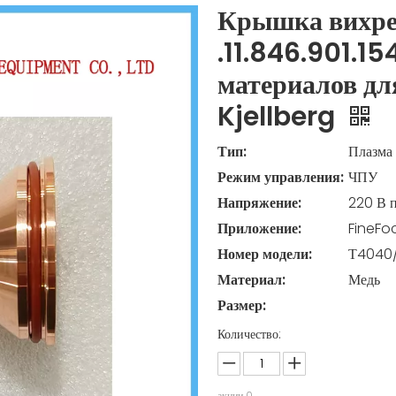
Крышка вихре
.11.846.901.1
материалов дл
Kjellberg
Тип:
Плазма
Режим управления:
ЧПУ
Напряжение:
220 В 
Приложение:
FineFo
Номер модели:
Т4040/.
Материал:
Медь
Размер:
Количество:
акции
0