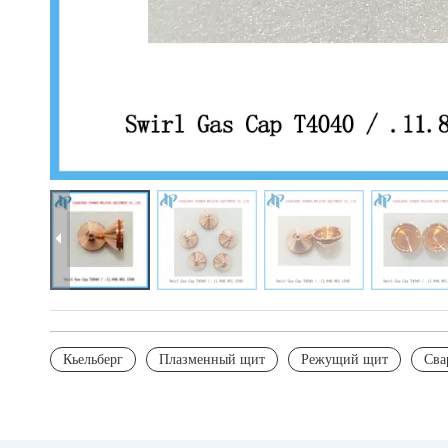
Кьельберг
Плазменный щит
Режущий щит
Сва