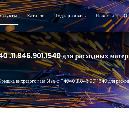
родукты
Каталог
Поддерживать
Новости
О 
0 .11.846.901.1540 для расходных матер
Крышка вихревого газа Shield T4040 .11.846.901.1540 для расхо