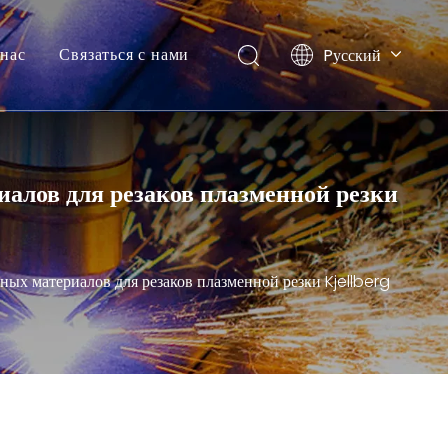
нас
Связаться с нами
Pусский
English
иалов для резаков плазменной резки
дных материалов для резаков плазменной резки Kjellberg