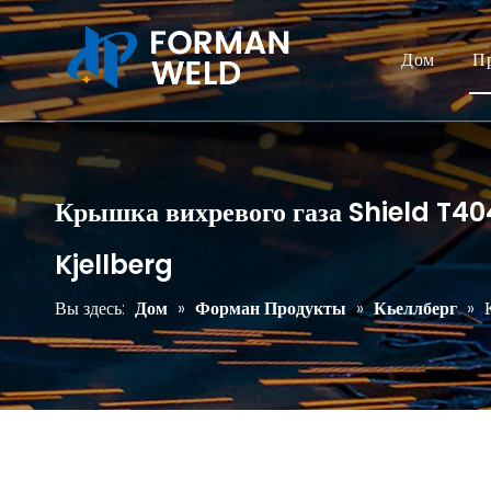
Дом
П
Крышка вихревого газа Shield T404
Kjellberg
Вы здесь:
Дом
»
Форман Продукты
»
Кьеллберг
»