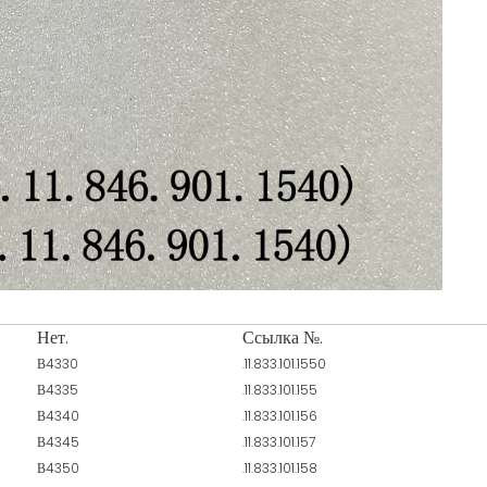
Нет.
Ссылка №.
В4330
.11.833.101.1550
В4335
.11.833.101.155
В4340
.11.833.101.156
В4345
.11.833.101.157
В4350
.11.833.101.158