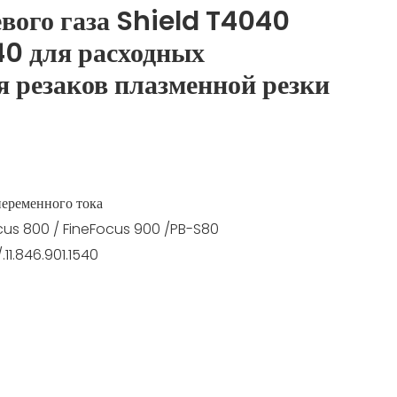
вого газа Shield T4040
540 для расходных
я резаков плазменной резки
переменного тока
cus 800 / FineFocus 900 /PB-S80
11.846.901.1540