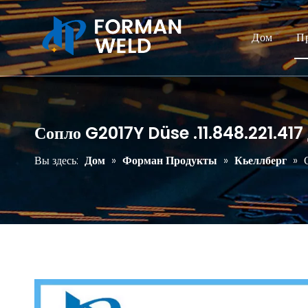
Дом
П
Сопло G2017Y Düse .11.848.221.417
Вы здесь:
Дом
»
Форман Продукты
»
Кьеллберг
»