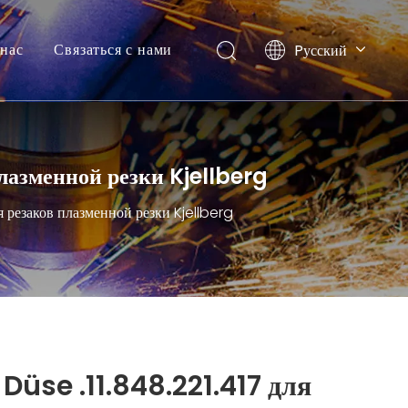
нас
Связаться с нами
Pусский
English
плазменной резки Kjellberg
 резаков плазменной резки Kjellberg
Düse .11.848.221.417 для