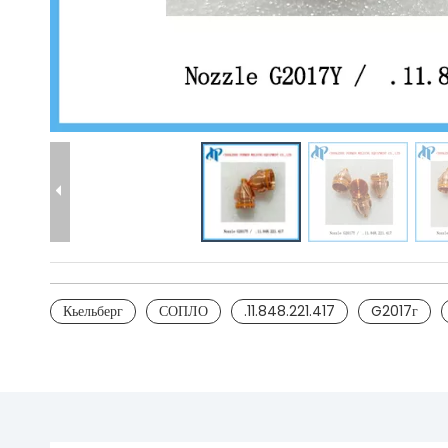
Кьельберг
СОПЛО
.11.848.221.417
G2017г