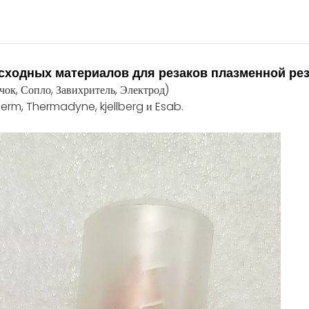
я расходных материалов для резаков плазмен
чок, Сопло, Завихритель, Электрод)
erm, Thermadyne, kjellberg и Esab.