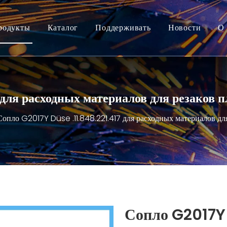
родукты
Каталог
Поддерживать
Новости
О 
 для расходных материалов для резаков 
Сопло G2017Y Düse .11.848.221.417 для расходных материалов для
Сопло G2017Y 