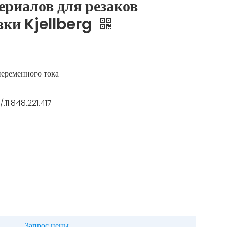
ериалов для резаков
зки Kjellberg
переменного тока
.11.848.221.417
Запрос цены