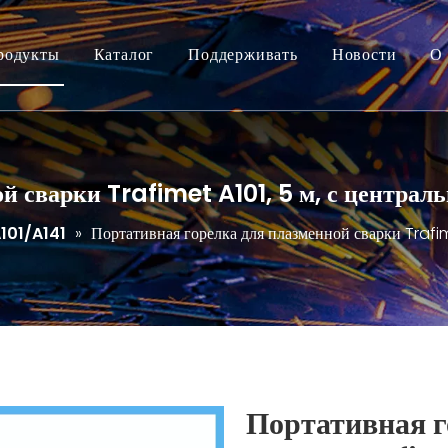
родукты
Каталог
Поддерживать
Новости
О 
й сварки Trafimet A101, 5 м, с центра
101/A141
»
Портативная горелка для плазменной сварки Trafim
Портативная г