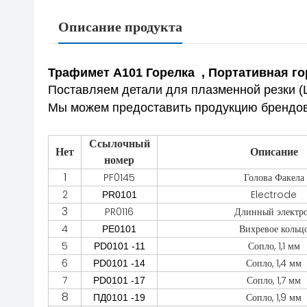
Описание продукта
Трафимет A101 Горелка , Портативная го
Поставляем детали для плазменной резки (Щ
Мы можем предоставить продукцию брендов Hy
Ссылочный
Нет
Описание
номер
1
PF0145
Голова Факела
2
Electrode
PR0101
3
PR0116
Длинный электр
4
Вихревое кольц
PE0101
5
Сопло, 1,1 мм
PD0101 -11
6
Сопло, 1,4 мм
PD0101 -14
7
Сопло, 1,7 мм
PD0101 -17
8
Сопло, 1,9 мм
ПД0101 -19