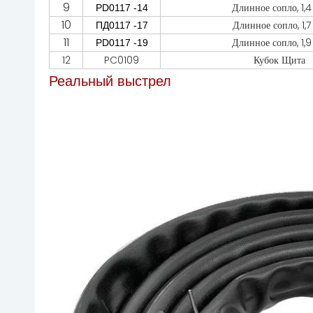
9
Длинное сопло, 1,
PD0117 -14
10
Длинное сопло, 1,7
ПД0117 -17
11
Длинное сопло, 1,
PD0117 -19
12
PC0109
Кубок Щита
Реальный выстрел