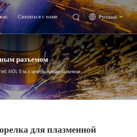
нас
Связаться с нами
Pусский
English
льным разъемом
et A101, 5 м, с центральным разъемом
орелка для плазменной