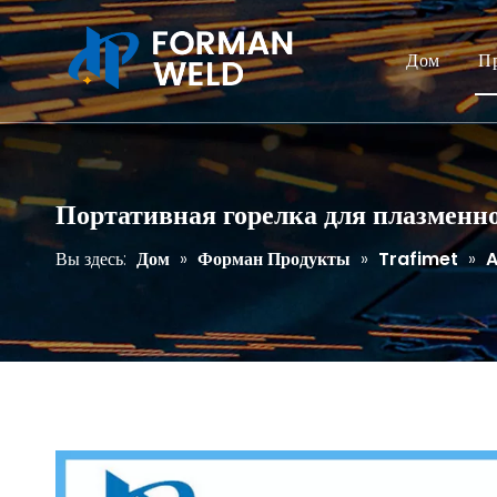
Дом
П
Портативная горелка для плазменно
Вы здесь:
Дом
»
Форман Продукты
»
Trafimet
»
A