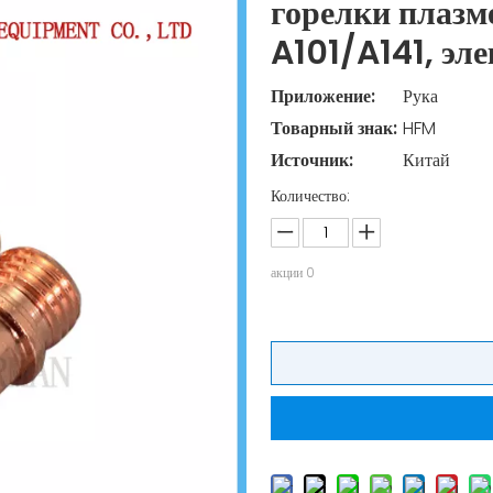
горелки плазм
A101/A141, эл
Приложение:
Рука
Товарный знак:
HFM
Источник:
Китай
Количество:
акции
0