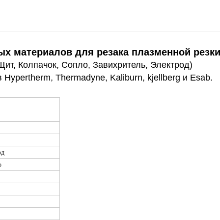
ых материалов для резака плазменной резки
ит, Колпачок, Сопло, Завихритель, Электрод)
pertherm, Thermadyne, Kaliburn, kjellberg и Esab.
од
о