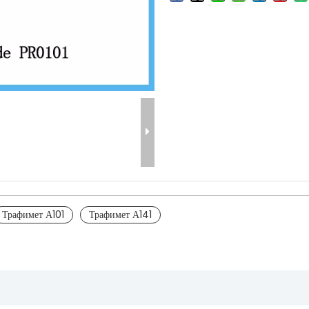
Трафимет А101
Трафимет А141