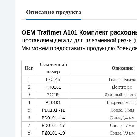
Описание продукта
OEM Trafimet A101 Комплект расходн
Поставляем детали для плазменной резки (Щ
Мы можем предоставить продукцию брендов Hy
Ссылочный
Нет
Описание
номер
1
PF0145
Голова Факела
2
Electrode
PR0101
3
PR0116
Длинный электр
4
Вихревое кольц
PE0101
5
Сопло, 1,1 мм
PD0101 -11
6
Сопло, 1,4 мм
PD0101 -14
7
Сопло, 1,7 мм
PD0101 -17
8
Сопло, 1,9 мм
ПД0101 -19