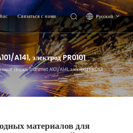
нас
Связаться с нами
Pусский
English
101/A141, электрод PR0101
нной сварки Trafimet A101/A141, электрод PR0101
одных материалов для