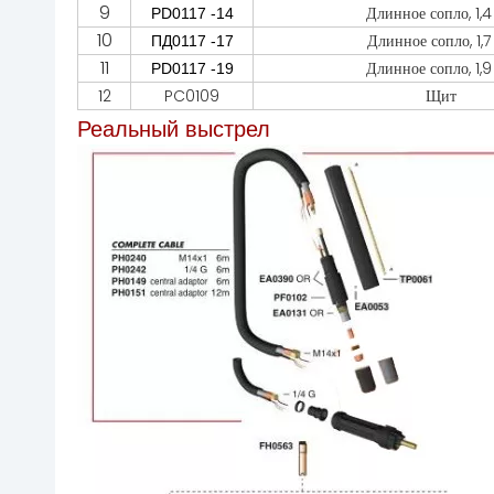
9
Длинное сопло, 1,
PD0117 -14
10
Длинное сопло, 1,7
ПД0117 -17
11
Длинное сопло, 1,
PD0117 -19
12
PC0109
Щит
Реальный выстрел