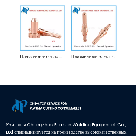
Плазменное сопло 9-8210 Горелка для плазменной резки Thermal Dynamics SL60/SL100
Плазменный электрод 9-8215 Горелка для плазменной резки Thermal Dynamics SL60/SL100
Компания Changzhou Forman Welding Equipment Co.,
Ltd специализируется на производстве высококачественных