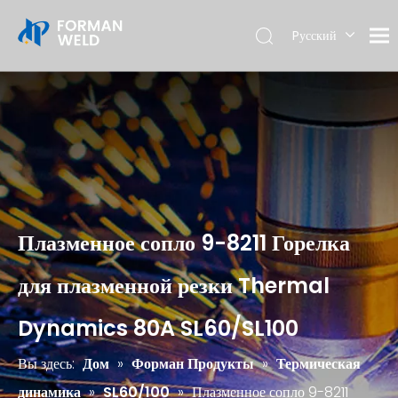
Pусский
English
Плазменное сопло 9-8211 Горелка
для плазменной резки Thermal
Dynamics 80A SL60/SL100
Вы здесь:
Дом
»
Форман Продукты
»
Термическая
динамика
»
SL60/100
»
Плазменное сопло 9-8211