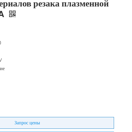
ериалов резака плазменной
0A
0
V
ие
Запрос цены