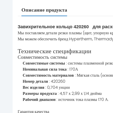
Описание продукта
Завихрительное кольцо 420260 для рас
Мы поставляем детали резки плазмы (щит, упорную кры
Мы можем обеспечить бренд Hypertherm, Thermadyne
Технические спецификации
Совместимость системы
Совместимые системы
: системы плазменной рез
Номинальная сила тока
: 170А
Совместимость материалов
: Мягкая сталь (осно
Номер детали
: 420260
Вес изделия
: 0,704 унции
Размеры продукта
: 4,57 х 2,99 х 1,14 дюйма
Рабочий диапазон
: источник тока плазмы 170 А.
Гарантия качества