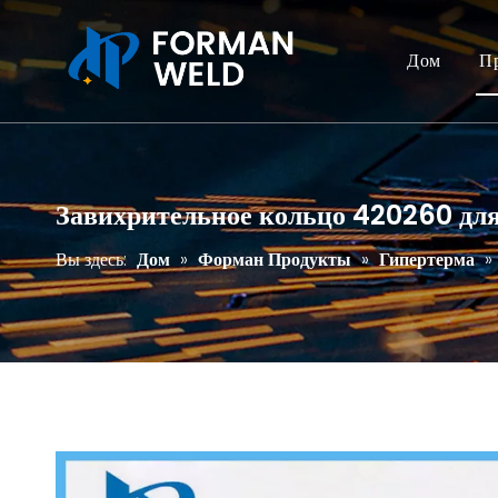
Дом
П
Завихрительное кольцо 420260 для
Вы здесь:
Дом
»
Форман Продукты
»
Гипертерма
»