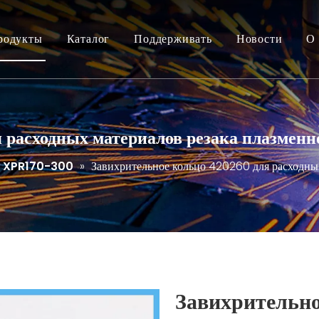
родукты
Каталог
Поддерживать
Новости
О 
 расходных материалов резака плазменн
XPR170-300
»
Завихрительное кольцо 420260 для расходных
Завихрительн