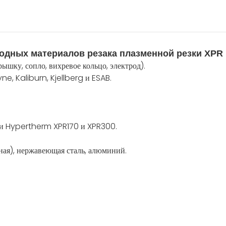
ходных материалов резака плазменной резки XP
шку, сопло, вихревое кольцо, электрод).
, Kaliburn, Kjellberg и ESAB.
ки Hypertherm XPR170 и XPR300.
вная), нержавеющая сталь, алюминий.