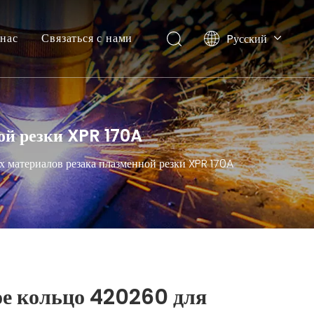
нас
Связаться с нами
Pусский
English
ой резки XPR 170A
 материалов резака плазменной резки XPR 170A
ое кольцо 420260 для