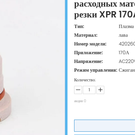
расходных мат
резки XPR 17
Тип:
Плазма
Материал:
лава
Номер модели:
42026
Приложение:
170А
Напряжение:
AC220
Режим управления:
Сжиган
Количество:
акции
0