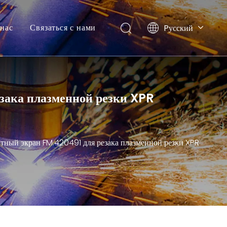
нас
Связаться с нами
Pусский
English
зака плазменной резки XPR
ный экран FM.420491 для резака плазменной резки XPR