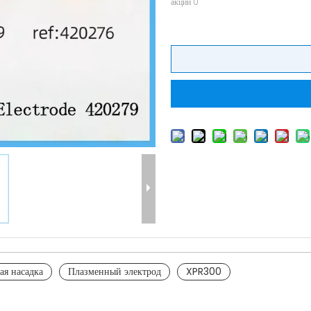
акции
0
ая насадка
Плазменный электрод
XPR300