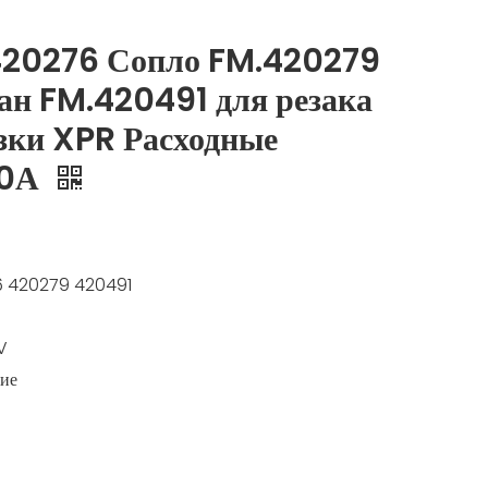
420276 Сопло FM.420279
ан FM.420491 для резака
зки XPR Расходные
00А
 420279 420491
V
ие