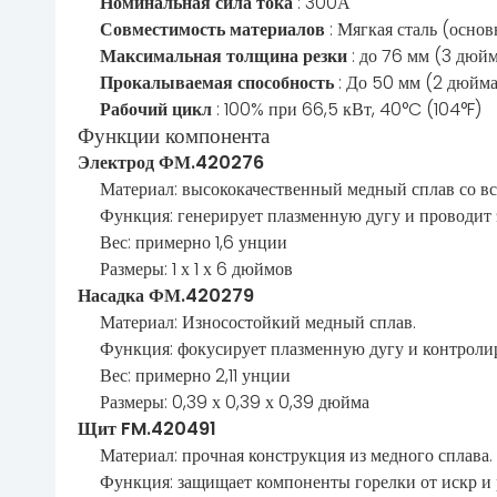
Номинальная сила тока
: 300А
Совместимость материалов
: Мягкая сталь (осно
Максимальная толщина резки
: до 76 мм (3 дюйм
Прокалываемая способность
: До 50 мм (2 дюйма
Рабочий цикл
: 100% при 66,5 кВт, 40°C (104°F)
Функции компонента
Электрод ФМ.420276
Материал: высококачественный медный сплав со вс
Функция: генерирует плазменную дугу и проводит 
Вес: примерно 1,6 унции
Размеры: 1 х 1 х 6 дюймов
Насадка ФМ.420279
Материал: Износостойкий медный сплав.
Функция: фокусирует плазменную дугу и контролиру
Вес: примерно 2,11 унции
Размеры: 0,39 х 0,39 х 0,39 дюйма
Щит FM.420491
Материал: прочная конструкция из медного сплава.
Функция: защищает компоненты горелки от искр и 