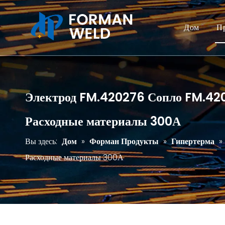
Дом
П
Электрод FM.420276 Сопло FM.420
Расходные материалы 300А
Вы здесь:
Дом
»
Форман Продукты
»
Гипертерма
»
Расходные материалы 300А