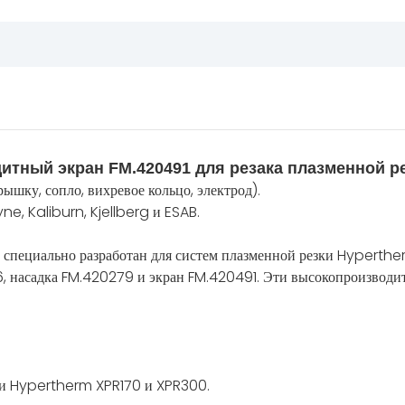
щитный экран FM.420491 для резака плазменной 
шку, сопло, вихревое кольцо, электрод).
, Kaliburn, Kjellberg и ESAB.
 специально разработан для систем плазменной резки Hyperthe
, насадка FM.420279 и экран FM.420491. Эти высокопроизводит
ки Hypertherm XPR170 и XPR300.