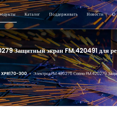
родукты
Каталог
Поддерживать
Новости
О 
279 Защитный экран FM.420491 для ре
XPR170-300
»
Электрод FM.420276 Сопло FM.420279 Защит