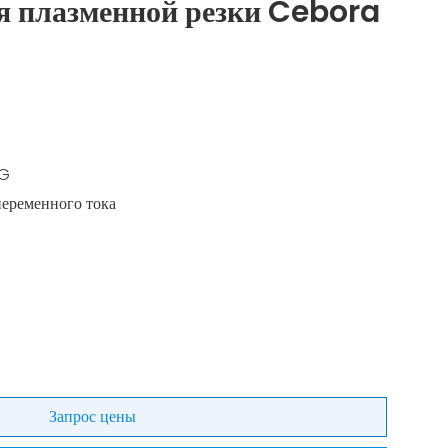
я плазменной резки Cebora
G
переменного тока
Запрос цены