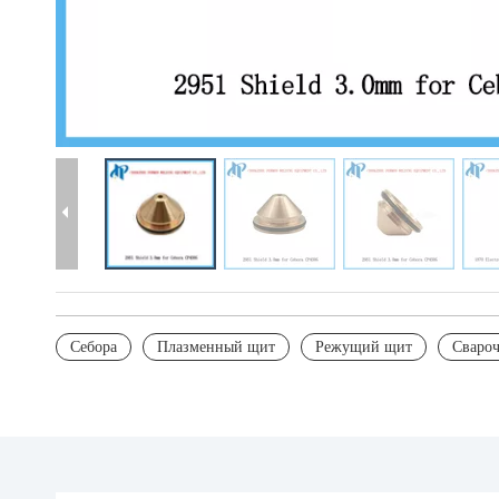
Себора
Плазменный щит
Режущий щит
Сваро