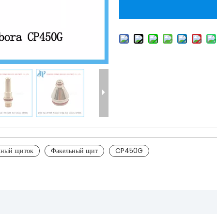
чный щиток
Факельный щит
CP450G