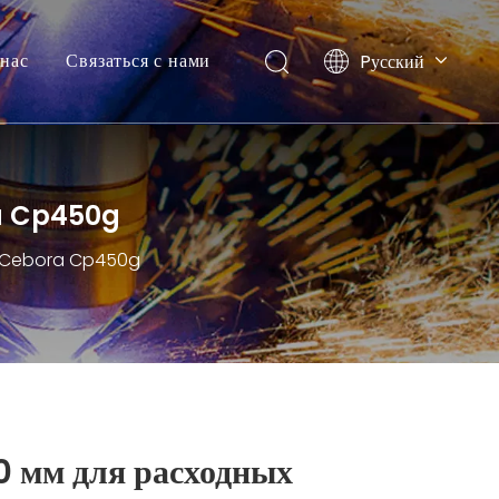
нас
Связаться с нами
Pусский
English
ra Cp450g
зки Cebora Cp450g
0 мм для расходных