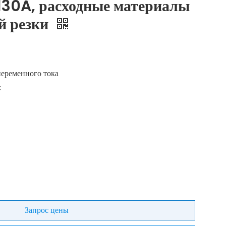
30A, расходные материалы
й резки
переменного тока
C
Запрос цены