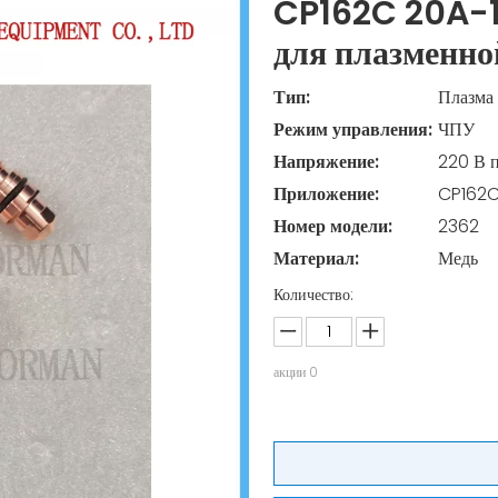
CP162C 20A-1
для плазменно
Тип:
Плазма
Режим управления:
ЧПУ
Напряжение:
220 В 
Приложение:
CP162
Номер модели:
2362
Материал:
Медь
Количество:
акции
0