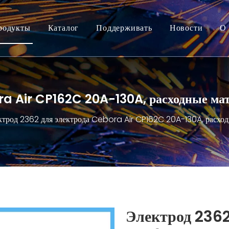
родукты
Каталог
Поддерживать
Новости
О 
ra Air CP162C 20A-130A, расходные ма
ктрод 2362 для электрода Cebora Air CP162C 20A-130A, расход
Электрод 2362