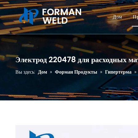
Дом
П
Электрод 220478 для расходных м
Вы здесь:
Дом
»
Форман Продукты
»
Гипертерма
»