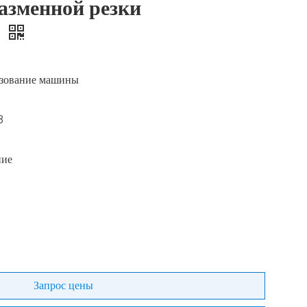
азменной резки
0
зование машины
8
ние
Запрос цены