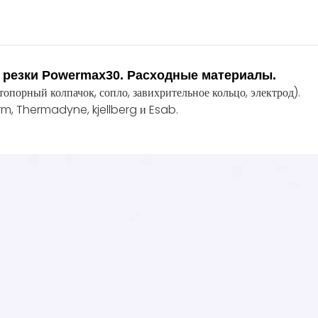
й резки Powermax30. Расходные материалы.
топорный колпачок, сопло, завихрительное кольцо, электрод).
m, Thermadyne, kjellberg и Esab.