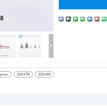
орелки
220478
220480