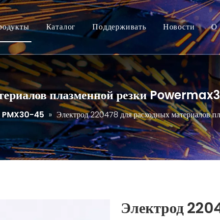
родукты
Каталог
Поддерживать
Новости
О 
атериалов плазменной резки Powermax
PMX30-45
»
Электрод 220478 для расходных материалов 
Электрод 2204