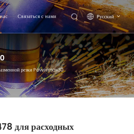
нас
Связаться с нами
Pусский
English
30
плазменной резки Powermax30
78 для расходных