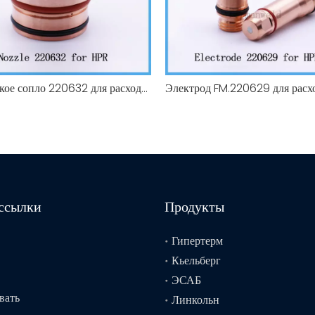
Коническое сопло 220632 для расходных материалов 400A плазменной резки Hypertherm HPR
ссылки
Продукты
Гипертерм
Кьельберг
ЭСАБ
вать
Линкольн