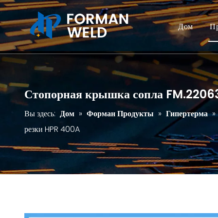
Дом
П
Стопорная крышка сопла FM.22063
Вы здесь:
Дом
»
Форман Продукты
»
Гипертерма
»
резки HPR 400A