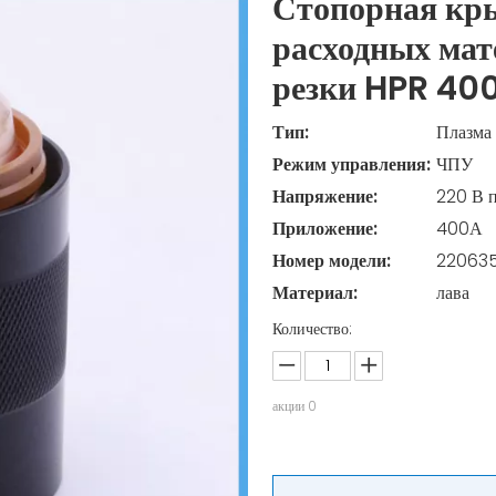
Стопорная кр
расходных мат
резки HPR 40
Тип:
Плазма
Режим управления:
ЧПУ
Напряжение:
220 В 
Приложение:
400А
Номер модели:
22063
Материал:
лава
Количество:
акции
0