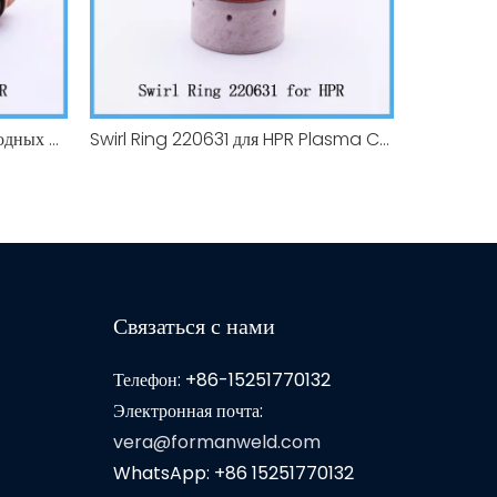
Электрод FM.220629 для расходных материалов резака плазменной резки HPR 400А
Swirl Ring 220631 для HPR Plasma Cutcry Forturables 400a
Связаться с нами
Телефон: +86-15251770132
Электронная почта:
vera@formanweld.com
WhatsApp: +86 15251770132