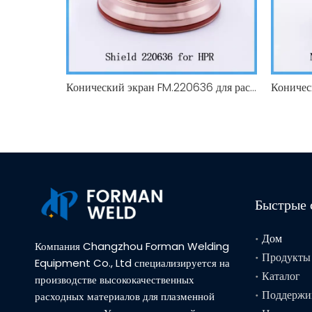
Конический экран FM.220636 для расходных материалов резака плазменной резки HPR 400A
Быстрые 
Дом
Компания Changzhou Forman Welding
Продукты
Equipment Co., Ltd специализируется на
Каталог
производстве высококачественных
Поддержи
расходных материалов для плазменной