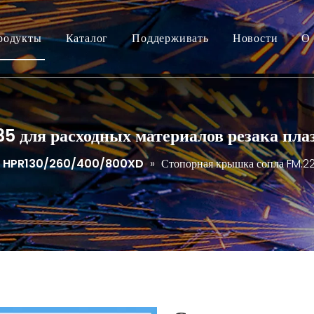
родукты
Каталог
Поддерживать
Новости
О 
5 для расходных материалов резака пл
HPR130/260/400/800XD
»
Стопорная крышка сопла FM.22