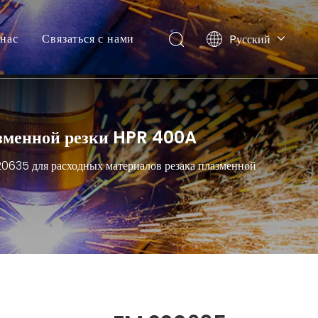
нас
Связаться с нами
Pусский
English
азменной резки HPR 400A
0635 для расходных материалов резака плазменной