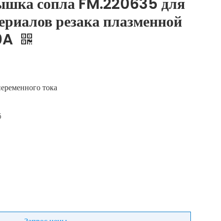
ышка сопла FM.220635 для
ериалов резака плазменной
0A
переменного тока
5