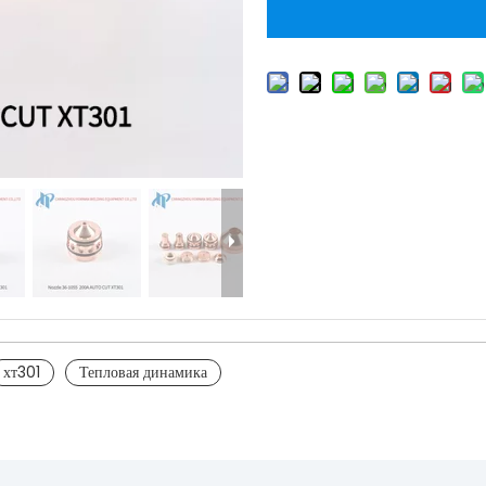
хт301
Тепловая динамика