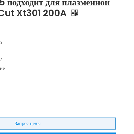
 подходит для плазменной
 Cut Xt301 200A
5
V
ие
Запрос цены