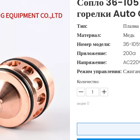
Сопло 36-1055
горелки Auto
Тип:
Плазма
Материал:
Медь
Номер модели:
36-105
Приложение:
200a
Напряжение:
AC220
Режим управления:
Сжиган
Количество:
акции
0