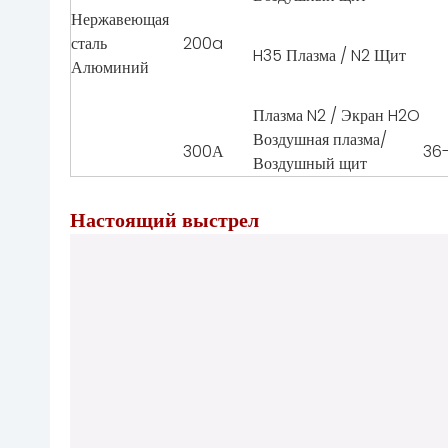
Нержавеющая
сталь
200a
H35 Плазма / N2 Щит
Алюминий
Плазма N2 / Экран H2O
Воздушная плазма/
300А
36-
Воздушный щит
Настоящий выстрел