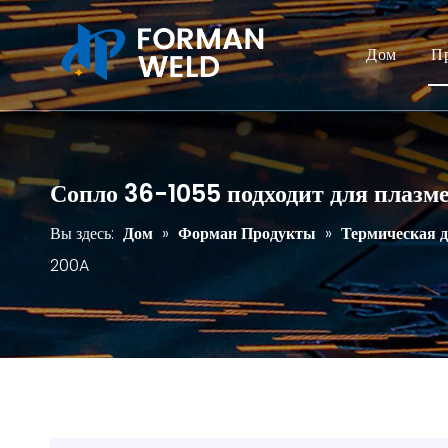
Дом
П
Сопло 36-1055 подходит для плазм
Вы здесь:
Дом
»
Форман Продукты
»
Термическая 
200A