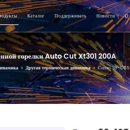
родукты
Каталог
Поддерживать
Новости
О 
енной горелки Auto Cut Xt301 200A
динамика
»
Другая термическая динамика
»
Сопло 36-1055 