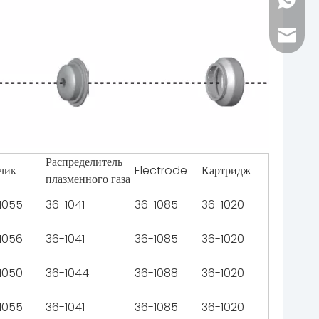
+86-152
vera@f
Распределитель
чик
Electrode
Картридж
плазменного газа
1055
36-1041
36-1085
36-1020
1056
36-1041
36-1085
36-1020
1050
36-1044
36-1088
36-1020
1055
36-1041
36-1085
36-1020