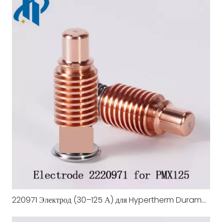
220971 Электрод (30–125 А) для Hypertherm Duramax 125