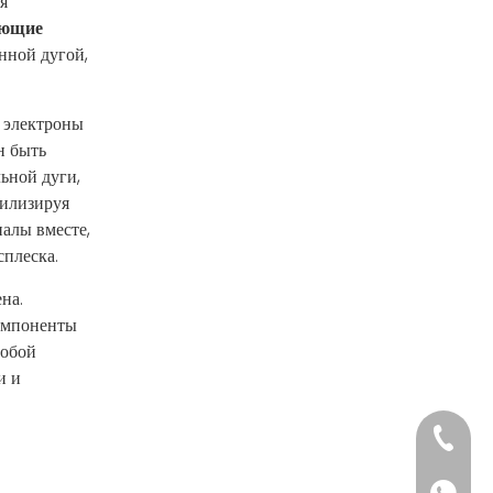
я
яющие
нной дугой,
т электроны
н быть
ьной дуги,
билизируя
алы вместе,
сплеска.
на.
компоненты
собой
и и
+86-152