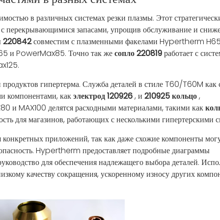
мостью в различных системах резки плазмы. Этот стратегическ
ем с перекрывающимися запасами, упрощив обслуживание и сниж
ля 220842
совместим с плазменными факелами Hypertherm H65
65 и PowerMax85. Точно так же
сопло 220819
работает с сист
x125.
и продуктов гипертерма. Служба деталей в стиле T60/T60M как
ми компонентами, как
электрод 120926
, и
210925 кольцо
,
80 и MAX100 делятся расходными материалами, такими как
кол
кость для магазинов, работающих с несколькими гипертерскими 
я конкретных приложений, так как даже схожие компоненты мог
зопасность. Hypertherm предоставляет подробные диаграммы
руководство для обеспечения надлежащего выбора деталей. Испо
изкому качеству сокращения, ускоренному износу других компо