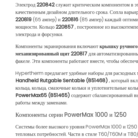
Электрод
220842
служит критическим компонентом в эт
качественным дизайном длительного срока. Сопла варьир
220819
(65 ампер) и
220816
(85 ампер) каждый оптими
мощности. Кольцо
220857
, построенное из высокотемп
электрода и форсунки.
Компоненты экранирования включают
крышку ручного
механизированный щит 220817
для автоматизированн
факеле. Эти компоненты работают вместе, чтобы обеспе
Hypertherm предлагает удобные наборы для расходных м
Handheld Rutgable Sentable (851468)
, который вк
кольца, кольца, смазочные кольки и уплотнительные кол
PowerMax65 (851465)
содержит сбалансированный вы
работы между заменами.
Компоненты серии PowerMax 1000 и 1250
Системы более высокого уровня PowerMax 1000 и 1250 
тепловых потребностей. Части в стиле T60/T60M и T80