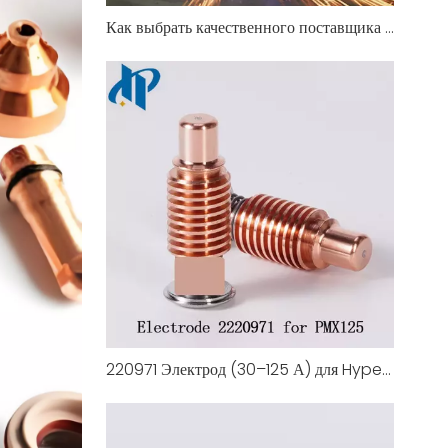
Как выбрать качественного поставщика сопла для плазменной резки на вторичном рынке
220971 Электрод (30–125 А) для Hypertherm Duramax 125