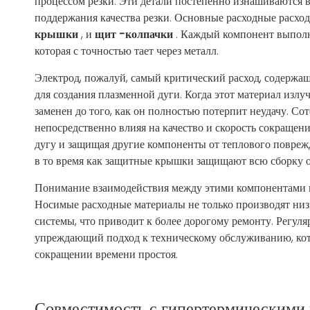
процессом резки. Эти детали постепенно изнашиваются 
поддержания качества резки. Основные расходные расх
крышки
, и
щит -колпачки
. Каждый компонент выпол
которая с точностью тает через металл.
Электрод, пожалуй, самый критический расход, содержа
для создания плазменной дуги. Когда этот материал излу
заменен до того, как он полностью потерпит неудачу. С
непосредственно влияя на качество и скорость сокращен
дугу и защищая другие компоненты от теплового повреж
в то время как защитные крышки защищают всю сборку о
Понимание взаимодействия между этими компонентами им
Носимые расходные материалы не только производят низк
системы, что приводит к более дорогому ремонту. Регул
упреждающий подход к техническому обслуживанию, кот
сокращении времени простоя.
Совместимость с гипертермическими 