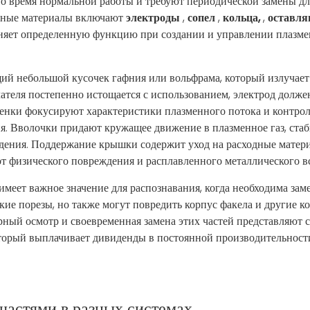
во время нормальной работы и требуют периодической замены дл
одные материалы включают
электроды
,
сопел
,
кольца,
,
оставл
няет определенную функцию при создании и управлении плазме
щий небольшой кусочек гафния или вольфрама, который излучае
чателя постепенно истощается с использованием, электрод долже
отенки фокусируют характеристики плазменного потока и контрол
ия. Вволочки придают кружащее движение в плазменное газ, ста
дения. Поддержание крышки содержит уход на расходные матери
т физического повреждения и расплавленного металлического в
еет важное значение для распознавания, когда необходима заме
ие порезы, но также могут повредить корпус факела и другие 
ярный осмотр и своевременная замена этих частей представляют 
орый выплачивает дивиденды в постоянной производительност
частями в разных системах