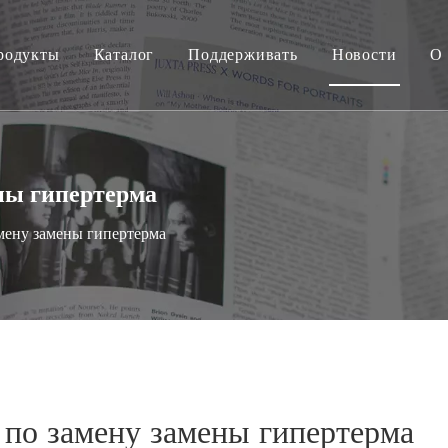
родукты
Каталог
Поддерживать
Новости
О 
ены гипертерма
мену замены гипертерма
 по замену замены гипертерма