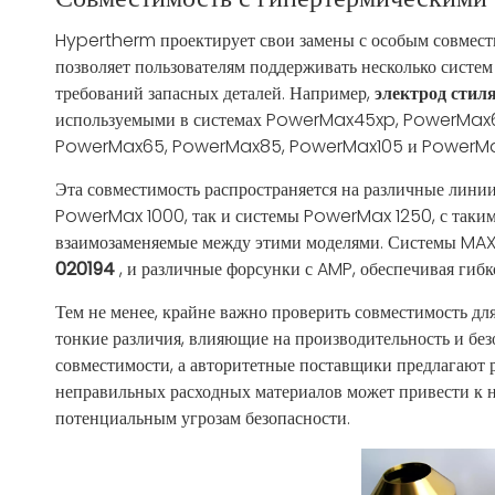
Hypertherm проектирует свои замены с особым совмести
позволяет пользователям поддерживать несколько сист
требований запасных деталей. Например,
электрод сти
используемыми в системах PowerMax45xp, PowerMax
PowerMax65, PowerMax85, PowerMax105 и PowerMa
Эта совместимость распространяется на различные лини
PowerMax 1000, так и системы PowerMax 1250, с таки
взаимозаменяемые между этими моделями. Системы MAX
020194
, и различные форсунки с AMP, обеспечивая гиб
Тем не менее, крайне важно проверить совместимость дл
тонкие различия, влияющие на производительность и бе
совместимости, а авторитетные поставщики предлагают 
неправильных расходных материалов может привести к н
потенциальным угрозам безопасности.