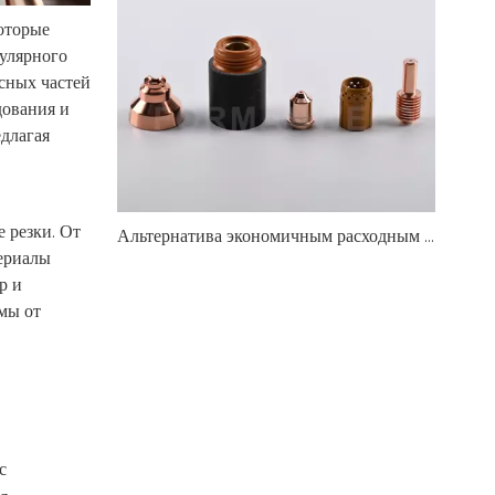
которые
гулярного
сных частей
дования и
едлагая
 резки. От
Альтернатива экономичным расходным материалам для плазменной резки, совместимым с Hypertherm
териалы
р и
мы от
с