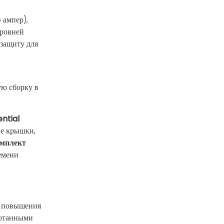
 ампер),
уровней
 защиту для
ую сборку в
ntial
ые крышки,
мплект
емени
я повышения
ботанными