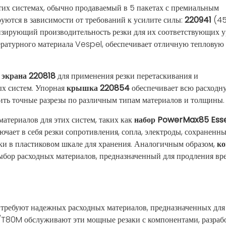
их системах, обычно продаваемый в 5 пакетах с премиальным
уются в зависимости от требований к усилите силы:
220941
(45
зирующий производительность резки для их соответствующих 
ературного материала Vespel, обеспечивает отличную тепловую
 экрана 220818
для применения резки перетаскивания и
ых систем. Упорная
крышка 220854
обеспечивает всю расходн
чить точные разрезы по различным типам материалов и толщины.
атериалов для этих систем, таких как
набор PowerMax85 Esse
лючает в себя резки сопротивления, сопла, электроды, сохраненн
ьки в пластиковом шкале для хранения. Аналогичным образом,
ко
бор расходных материалов, предназначенный для продления вр
требуют надежных расходных материалов, предназначенных дл
/T80M обслуживают эти мощные резаки с компонентами, разра