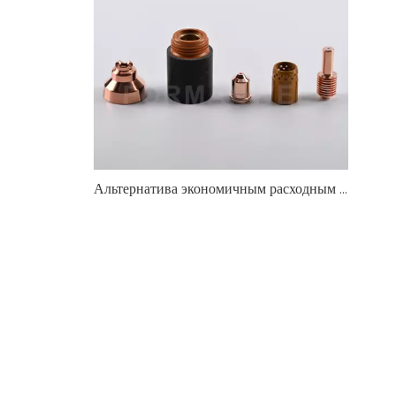
Альтернатива экономичным расходным материалам для плазменной резки, совместимым с Hypertherm