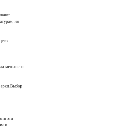
ивают
атурам, но
щего
пла меньшего
варки.Выбор
отя эти
ам и