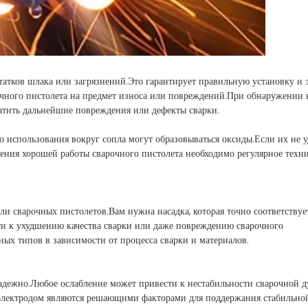
статков шлака или загрязнений.Это гарантирует правильную установку и
очного пистолета на предмет износа или повреждений.При обнаружении
ратить дальнейшие повреждения или дефекты сварки.
использования вокруг сопла могут образовываться оксиды.Если их не уд
чения хорошей работы сварочного пистолета необходимо регулярное техн
ли сварочных пистолетов.Вам нужна насадка, которая точно соответствуе
ти к ухудшению качества сварки или даже повреждению сварочного
ных типов в зависимости от процесса сварки и материалов.
 надежно.Любое ослабление может привести к нестабильности сварочной ду
и электродом являются решающими факторами для поддержания стабильно