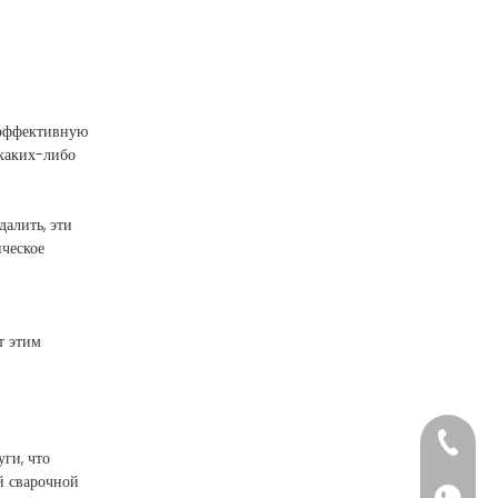
 эффективную
 каких-либо
алить, эти
ическое
т этим
+86-152
ги, что
й сварочной