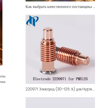
Как выбрать качественного поставщика сопла для плазменной резки на вторичном рынке
и
боты
пке.
220971 Электрод (30–125 А) для Hypertherm Duramax 125