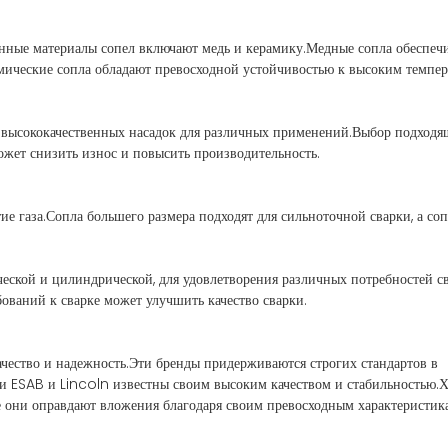
нные материалы сопел включают медь и керамику.Медные сопла обеспеч
мические сопла обладают превосходной устойчивостью к высоким темпер
ысококачественных насадок для различных применений.Выбор подходя
ожет снизить износ и повысить производительность.
ие газа.Сопла большего размера подходят для сильноточной сварки, а со
еской и цилиндрической, для удовлетворения различных потребностей с
ований к сварке может улучшить качество сварки.
ачество и надежность.Эти бренды придерживаются строгих стандартов в
ки ESAB и Lincoln известны своим высоким качеством и стабильностью.Х
ве они оправдают вложения благодаря своим превосходным характеристик