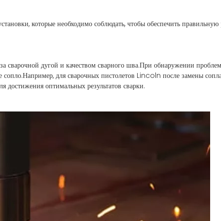
становки, которые необходимо соблюдать, чтобы обеспечить правильную 
за сварочной дугой и качеством сварного шва.При обнаружении пробле
е сопло.Например, для сварочных пистолетов Lincoln после замены сопл
для достижения оптимальных результатов сварки.