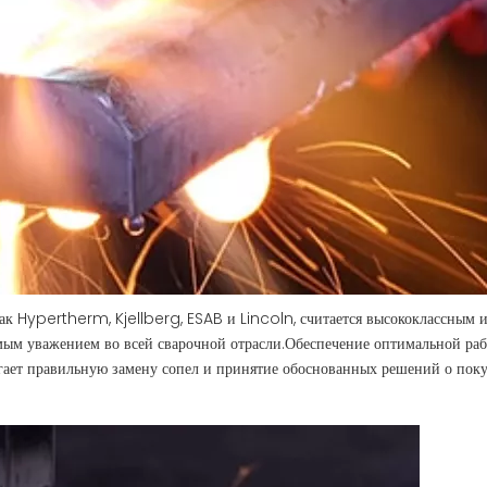
ак Hypertherm, Kjellberg, ESAB и Lincoln, считается высококлассным 
мым уважением во всей сварочной отрасли.Обеспечение оптимальной ра
гает правильную замену сопел и принятие обоснованных решений о поку