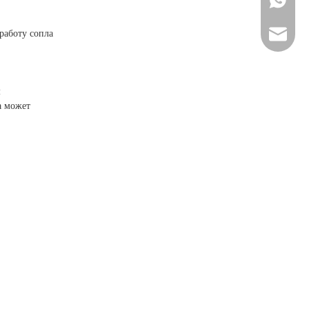
+86-152
работу сопла
vera@f
м
а может