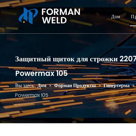
Дом
П
Защитный щиток для строжки 2207
Powermax 105
Вы здесь:
Дом
»
Форман Продукты
»
Гипертерма
»
Powermax 105