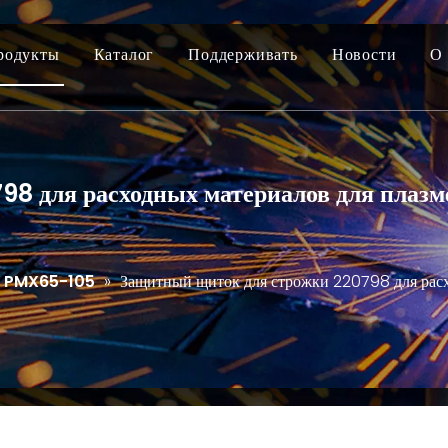
родукты
Каталог
Поддерживать
Новости
О 
98 для расходных материалов для плаз
PMX65-105
»
Защитный щиток для строжки 220798 для рас