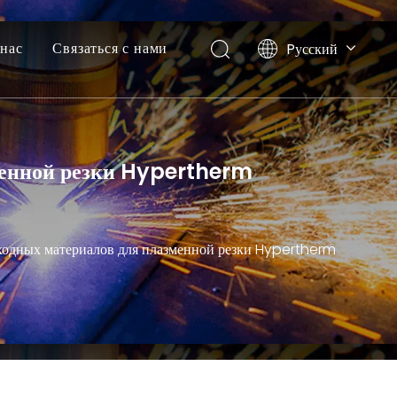
нас
Связаться с нами
Pусский
English
менной резки Hypertherm
ходных материалов для плазменной резки Hypertherm