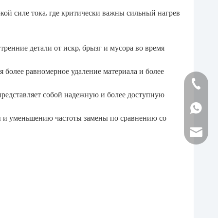
окой силе тока, где критически важны сильный нагрев
тренние детали от искр, брызг и мусора во время
я более равномерное удаление материала и более
+86-152
а представляет собой надежную и более доступную
.
+86-152
бы и уменьшению частоты замены по сравнению со
vera@f