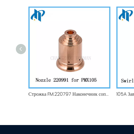
Строжка FM.220797 Наконечник сопла FM.220991 Защитный экран FM.220798 Расходные материалы для дефлектора плазмы