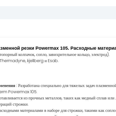
азменной резки Powermax 105. Расходные матери
топорный колпачок, сопло, завихрительное кольцо, электрод).
Thermadyne, kjellberg и Esab.
именения
: Разработана специально для тяжелых задач плазменно
therm Powermax 105.
отавливается из прочных металлов, таких как медный сплав или 
ераций строжки.
 расходными материалами в наборе для строжки, такими как сопл