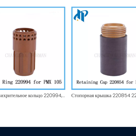
105A Завихрительное кольцо 220994, Завихрительное кольцо 220857 45-85A, подходит для электрода Hypertherm 220842 220990 220854 220953 228716