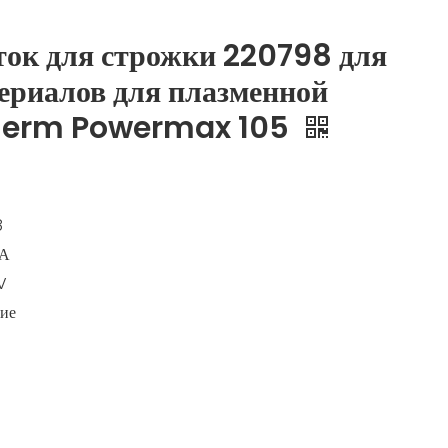
ок для строжки 220798 для
ериалов для плазменной
therm Powermax 105
8
5А
V
ие