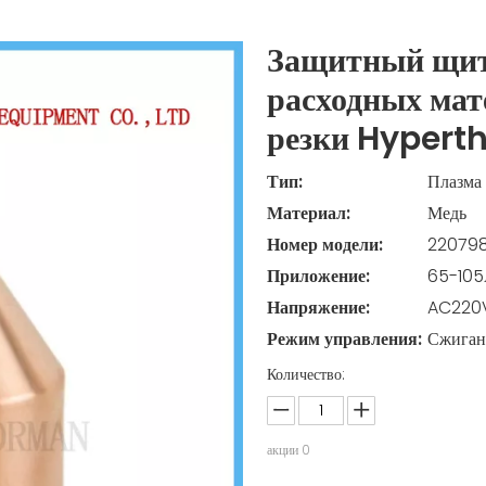
Защитный щит
расходных мат
резки Hyper
Тип:
Плазма
Материал:
Медь
Номер модели:
22079
Приложение:
65-10
Напряжение:
AC220
Режим управления:
Сжиган
Количество:
акции
0