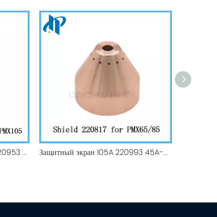
Стопорная крышка 220854 220953 для powermax 105A, подходит для 220842 220990 220817
Защитный экран 105A 220993 45A-85A 220817 для расходных материалов для плазменной резки Hypeetherm Powermax 105, подходит 220842 220990 220854